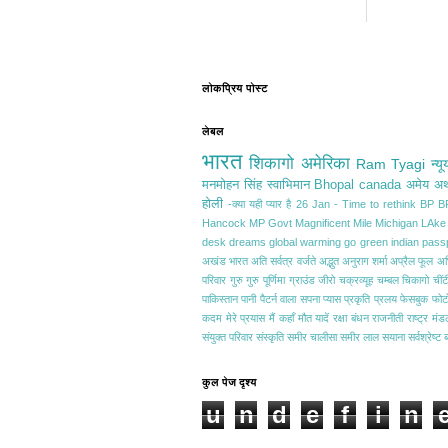
लोकप्रिय पोस्ट
लेबल
भारत
शिकागो
अमेरिका
Ram Tyagi
न्यू
मनमोहन सिंह
स्वाभिमान
Bhopal
canada
अमेय
अर्
होली
-क्या यही प्यार है
26 Jan - Time to rethink
BP
B
Hancock
MP Govt
Magnificent Mile
Michigan LAke
desk
dreams
global warming
go green
indian pass
अखंड भारत
अति सर्वत्र वर्जते
अद्भुत
अनुराग शर्मा
अप्रैल फूल
अभि
परिवार
गुरु
गुरु पूर्णिमा
ग्राउंड जीरो
चक्रव्यूह
चम्बल
चिकागो
चींट
पाकिस्तान
पानी
पैटर्न वाला सपना
प्यास
प्रकृति
प्रलय
फेसबुक
फोट
कदम
मेरे प्रयास
मैं कहाँ
मौत
यादें
रक्षा बंधन
राजनीती
राष्ट्र मं
संयुक्त परिवार
संस्कृति
समीर चालीसा
समीर लाल
सयाना
सर्वश्रेष्ट 
कुल पेज दृश्य
u
n
d
e
f
i
n