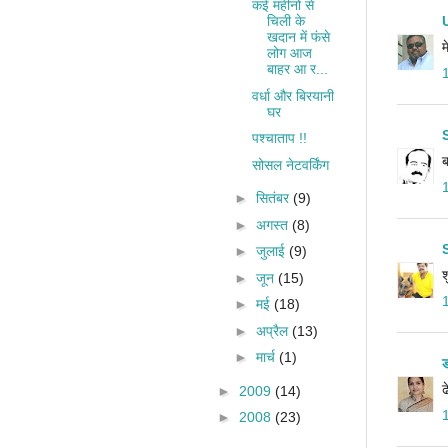
कई महीनों से
चिली के
खदान में फंसे
म
लोग आज
बाहर आ र...
वर्धा और बिरयानी
घर
पश्चाताप !!
ब
सोसल नेटवर्किंग
►
सितंबर
(9)
►
अगस्त
(8)
►
जुलाई
(9)
श
►
जून
(15)
►
मई
(18)
►
अप्रैल
(13)
►
मार्च
(1)
ड
ढ
►
2009
(14)
►
2008
(23)