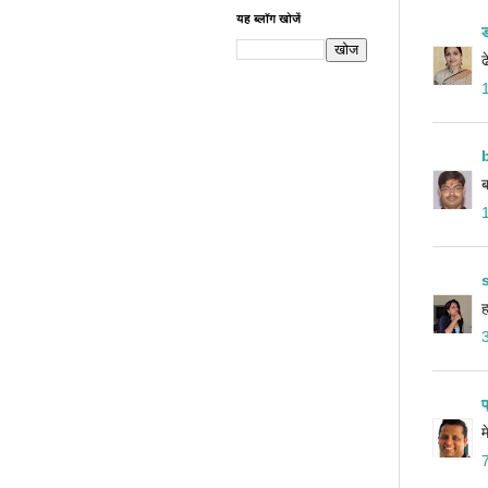
यह ब्लॉग खोजें
ड
ढ
ब
ह
प
म