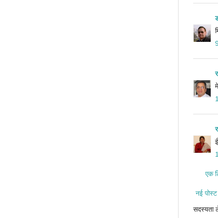
म
म
ई
एक टि
नई पोस्ट
सदस्यता ल