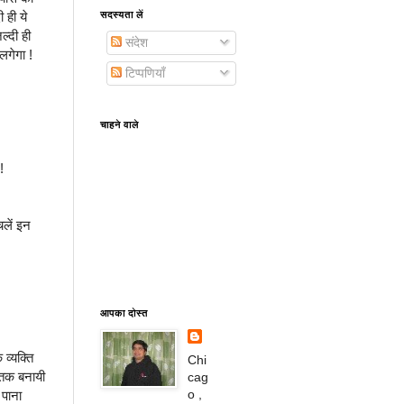
सदस्यता लें
 ही ये
्दी ही
संदेश
लगेगा !
टिप्पणियाँ
चाहने वाले
!
लें इन
आपका दोस्त
व्यक्ति
Chi
ं तक बनायी
cag
o ,
 पाना