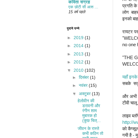
कविता संग्रह
प्रगति के
एक छोटी सी आश ...
लोग बाहर
15 वर्ष पहले
इनको बाह
पुराने पन्ने
रायटर पर 
►
2019
(1)
"WELC
no one 
►
2014
(1)
►
2013
(1)
"THE G
►
2012
(1)
WELCO
▼
2010
(102)
यहाँ इनके
►
दिसंबर
(1)
सबके सकु
►
नवंबर
(15)
▼
अक्टूबर
(13)
और अभी अभ
हेलोवीन की
टीवी चालू
डरावनी और
रंगीन शाम
मुबारक हो
लाइव ब्ल
(कुछ चित्...
http://
जीवन के रास्ते
को कैप्सू
कभी कठिन तो
गयी है - 