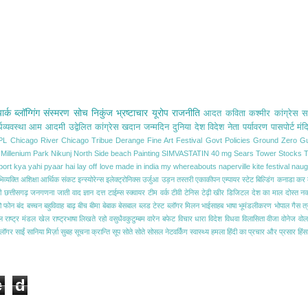
यार्क
ब्लॉग्गिंग
संस्मरण
सोच
निकुंज
भ्रष्टाचार
यूरोप
राजनीति
आदत
कविता
कश्मीर
कांग्रेस 
थव्यवस्था
आम आदमी
उद्वेलित
कांग्रेस
खदान
जन्मदिन
दुनिया
देश विदेश
नेता
पर्यावरण
पासपोर्ट
मंद
PL
Chicago River
Chicago Tribue
Derange
Fine Art Festival
Govt Policies
Ground Zero
Gu
Millenium Park
Nikunj
North Side beach
Painting
SIMVASTATIN 40 mg
Sears Tower
Stocks
T
port
kya yahi pyaar hai
lay off
love
made in india
my whereabouts
naperville kite festival
naug
व्यक्ति
अशिक्षा
आर्थिक संकट
इन्स्योरेन्स
इलेक्ट्रोनिक्स
उर्जुआ
उड़न तस्तरी
एकाकीपन
एम्पायर स्टेट बिल्डिंग
कनाडा
कर
ी
छत्तीसगढ़
जनगणना
जाती वाद
ज्ञान दत्त
टाईम्स स्क्वायर
टीम वर्क
टीवी
टेनिस
टेढ़ी खीर
डिजिटल
देश का माल
दोस्त
नक
ो
फोन
बंद
बच्चन
बहुविवाह
बाढ़
बीच
बीमा
बेबाक
बेसबाल
ब्लड टेस्ट
ब्लॉगर मिलन
भाईसाहब
भाषा
भूमंडलीकरण
भोपाल गैस त्
डल
राष्ट्र मंडल खेल
राष्ट्रभाषा
लिखते रहो
वसुधैवकुटुम्बम
वारेन बफेट
विचार धारा
विदेश
विधवा
विलासिता
वीजा
वोनेज
वोल
ब्लॉगर
साईं
सानिया मिर्ज़ा
सुबह
सूचना क्रान्ति
सूप
सोते सोते
सोसल नेटवर्किंग
स्वास्थ्य
हमला
हिंदी का प्रचार और प्रसार
हिंस
e
d