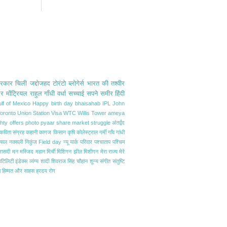
सरकार
चिली
जद्दोजहद
टोरंटो
ब्लोगेर्स
भारत की तश्वीर
िर
मोंट्रियल
राहुल गाँधी
वर्धा
सच्चाई
सपने
समीर
हिंदी
lf of Mexico
Happy birth day bhaisahab
IPL
John
oronto
Union Station
Visa
WTC
Willis Tower
ameya
hty
offers
photo
pyaar
share market
struggle
अंतर्द्वंद
कविता संग्रह
कहानी
कागज
किसान
कृषि
कोलेस्ट्राल
गर्मी
गाँव
गांधी
्सल
नक्सली
निकुंज Field day
न्यू यार्क
परिवार
पश्चाताप
पश्चिम
रासदी
मन
मस्जिद
महान
मिर्ची
मिशिगन झील
मिशीगन
मेरा राज्य
मेरे
ाटिलिटी इंडेक्स
व्यंग्य
शादी
शिवराज सिंह चौहान
शून्य
संगीत
संतुष्टि
ा
हिम्मत और साहस
ह्रदय रोग