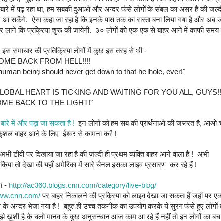
 बारे में पढ़ रहा था, हम सबकी दुआओं और अन्दर फंसे लोगों के संबल का असर है की जल्दी
 आ सकेंगे. ऐसा कहा जा रहा है कि इनके पास तक का रास्ता बना लिया गया है और अब जल
र लाने कि प्रक्रिया शुरू की जायेगी. ३० लोगों को एक एक से बाहर आने में काफी समय 
इस समाचार की प्रतिक्रिया लोगों में कुछ इस तरह से थी -
OME BACK FROM HELL!!!!
human being should never get down to that hellhole, ever!"
LOBAL HEART IS TICKING AND WAITING FOR YOU ALL, GUYS!!
ME BACK TO THE LIGHT!"
 बारे में और पड़ा जा सकता है !
इन लोगों को हम सब की प्रार्थनाओं की जरूरत है, आओ च
शल बाहर आने के लिए ईश्वर से कामना करें !
ी टीवी पर दिखाया जा रहा है की जल्दी ही प्रथम व्यक्ति बाहर आने वाला है ! अभी
 किया तो देखा की यहाँ अमेरिका में सारे चैनल इसका लाइव प्रसारण कर रहे हैं !
ॉग -
http://ac360.blogs.cnn.com/category/live-blog/
www.cnn.com/
पर बाहर निकालने की प्रक्रिया को लाइव देखा जा सकता हैं जहाँ पर एक 
ल के अन्दर भेजा गया है ! बहुत ही उच्च तकनीक का उपयोग करके ये सुरंग फंसे हुए लोगो
मुझे ख़ुशी है के चलो मानव के कुछ अनुसन्धान आज काम आ रहे हैं नहीं तो इन लोगों का बच