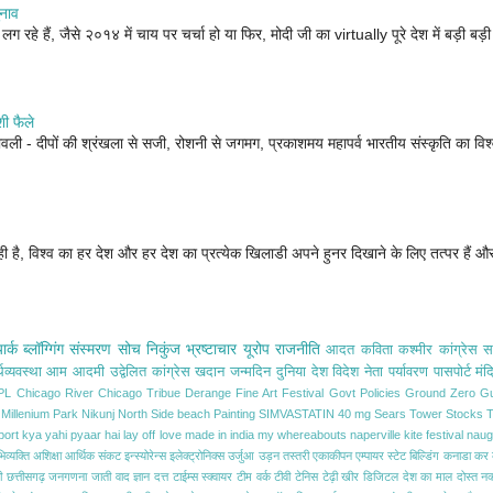
ुनाव
ग रहे हैं, जैसे २०१४ में चाय पर चर्चा हो या फिर, मोदी जी का virtually पूरे देश में बड़ी बड़ी स्
ी फैले
वली - दीपों की श्रंखला से सजी, रोशनी से जगमग, प्रकाशमय महापर्व भारतीय संस्कृति का विश्व
ी है, विश्व का हर देश और हर देश का प्रत्येक खिलाडी अपने हुनर दिखाने के लिए तत्पर हैं 
यार्क
ब्लॉग्गिंग
संस्मरण
सोच
निकुंज
भ्रष्टाचार
यूरोप
राजनीति
आदत
कविता
कश्मीर
कांग्रेस 
थव्यवस्था
आम आदमी
उद्वेलित
कांग्रेस
खदान
जन्मदिन
दुनिया
देश विदेश
नेता
पर्यावरण
पासपोर्ट
मंद
PL
Chicago River
Chicago Tribue
Derange
Fine Art Festival
Govt Policies
Ground Zero
Gu
Millenium Park
Nikunj
North Side beach
Painting
SIMVASTATIN 40 mg
Sears Tower
Stocks
T
port
kya yahi pyaar hai
lay off
love
made in india
my whereabouts
naperville kite festival
naug
व्यक्ति
अशिक्षा
आर्थिक संकट
इन्स्योरेन्स
इलेक्ट्रोनिक्स
उर्जुआ
उड़न तस्तरी
एकाकीपन
एम्पायर स्टेट बिल्डिंग
कनाडा
कर
ी
छत्तीसगढ़
जनगणना
जाती वाद
ज्ञान दत्त
टाईम्स स्क्वायर
टीम वर्क
टीवी
टेनिस
टेढ़ी खीर
डिजिटल
देश का माल
दोस्त
नक