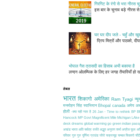
गिरगिट के रंगो से भरा नीरस च
इस बार के चुनाव बड़े नीरस से ल
घर घर दीप जले - चहुँ और खुश
प्रिय मित्रों और पाठको, दीपा
भोपाल गैस त्रासदी का हिसाब अभी बकाया है
लन्दन ओलम्पिक के लिए हर जगह तैयारियाँ हो रह
लेबल
भारत
शिकागो
अमेरिका
Ram Tyagi
न्यू
मनमोहन सिंह
स्वाभिमान
Bhopal
canada
अमेय
अर्
होली
-क्या यही प्यार है
26 Jan - Time to rethink
BP
B
Hancock
MP Govt
Magnificent Mile
Michigan LAke
desk
dreams
global warming
go green
indian pass
अखंड भारत
अति सर्वत्र वर्जते
अद्भुत
अनुराग शर्मा
अप्रैल फूल
अभि
परिवार
गुरु
गुरु पूर्णिमा
ग्राउंड जीरो
चक्रव्यूह
चम्बल
चिकागो
चींट