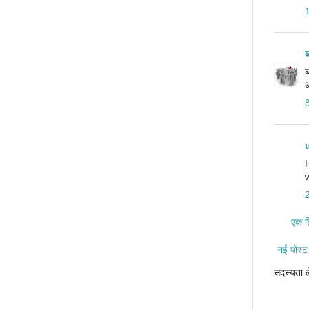
ब
ब
आ
एक टि
नई पोस्ट
सदस्यता ल