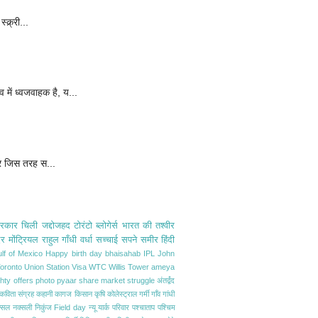
क्र्री...
 में ध्वजवाहक है, य...
और जिस तरह स...
सरकार
चिली
जद्दोजहद
टोरंटो
ब्लोगेर्स
भारत की तश्वीर
िर
मोंट्रियल
राहुल गाँधी
वर्धा
सच्चाई
सपने
समीर
हिंदी
lf of Mexico
Happy birth day bhaisahab
IPL
John
oronto
Union Station
Visa
WTC
Willis Tower
ameya
hty
offers
photo
pyaar
share market
struggle
अंतर्द्वंद
कविता संग्रह
कहानी
कागज
किसान
कृषि
कोलेस्ट्राल
गर्मी
गाँव
गांधी
्सल
नक्सली
निकुंज Field day
न्यू यार्क
परिवार
पश्चाताप
पश्चिम